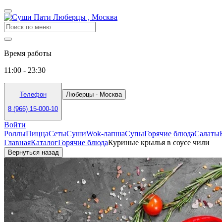
Время работы
11:00 - 23:30
Телефон
Люберцы - Москва
8 (966) 15-000-10
Войти
Роллы
Пицца
Сеты
Суши
Wok-лапша
Супы
Горячие блюда
Салаты
Главная
Каталог
Горячие блюда
Куриные крылья в соусе чили
Вернуться назад