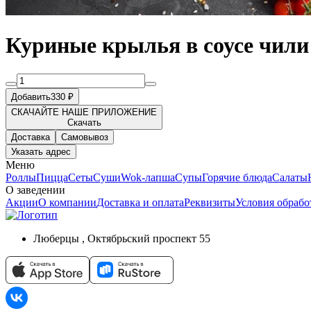
Куриные крылья в соусе чили
Добавить
330 ₽
СКАЧАЙТЕ НАШЕ ПРИЛОЖЕНИЕ
Скачать
Доставка
Самовывоз
Указать адрес
Меню
Роллы
Пицца
Сеты
Суши
Wok-лапша
Супы
Горячие блюда
Салаты
О заведении
Акции
О компании
Доставка и оплата
Реквизиты
Условия обраб
Люберцы , Октябрьский проспект 55