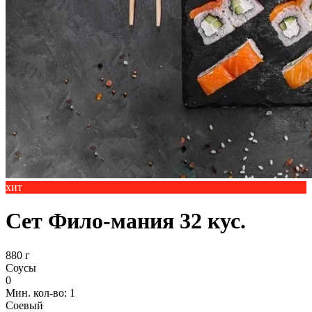
хит
Сет Фило-мания 32 кус.
880 г
Соусы
0
Мин. кол-во: 1
Соевый