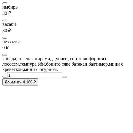
имбирь
30 ₽
васаби
30 ₽
без соуса
0 ₽
канада, зеленая пирамида,унаги, гор. калифорния с
лососем,темпура эби,бонито сяке,батакан,балтимор,мини с
креветкой,мини с огурцом.
Добавить 4 180 ₽