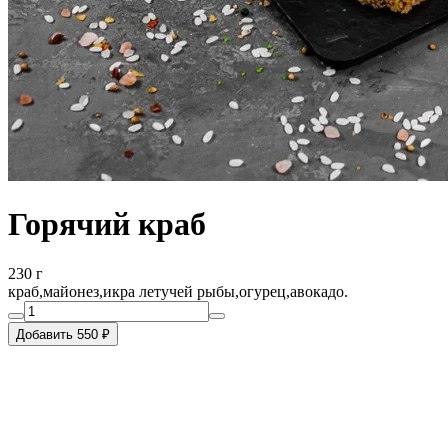
Горячий краб
230 г
краб,майонез,икра летучей рыбы,огурец,авокадо.
Добавить 550 ₽