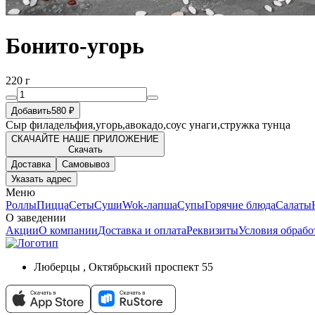
Бонито-угорь
220 г
Добавить
580 ₽
Сыр филадельфия,угорь,авокадо,соус унаги,стружка тунца
СКАЧАЙТЕ НАШЕ ПРИЛОЖЕНИЕ
Скачать
Доставка
Самовывоз
Указать адрес
Меню
Роллы
Пицца
Сеты
Суши
Wok-лапша
Супы
Горячие блюда
Салаты
О заведении
Акции
О компании
Доставка и оплата
Реквизиты
Условия обраб
Люберцы , Октябрьский проспект 55