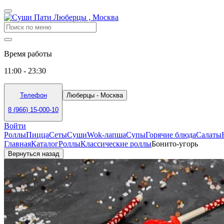
Время работы
11:00 - 23:30
Телефон
Люберцы - Москва
8 (966) 15-000-10
Войти
Роллы
Пицца
Сеты
Суши
Wok-лапша
Супы
Горячие блюда
Салаты
Главная
Каталог
Роллы
Классические роллы
Бонито-угорь
Вернуться назад